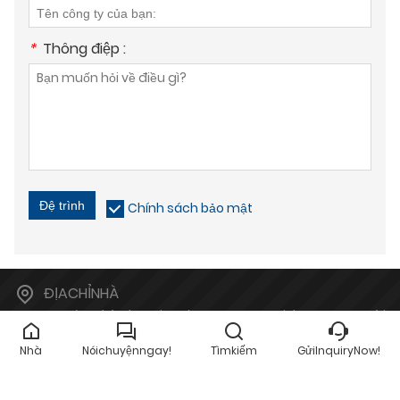
*
Thông điệp :
Đệ trình
Chính sách bảo mật
ĐỊACHỈNHÀ
10F, Tòa nhà Shanxin, Số 2066 Đường Qizhou, Quận Hoài
Âm, Tế Nam, Sơn Đông, Trung Quốc
Nhà
Nóichuyệnngay!
Tìmkiếm
GửiInquiryNow!
E-MAIL
kathy@chtienuo.com