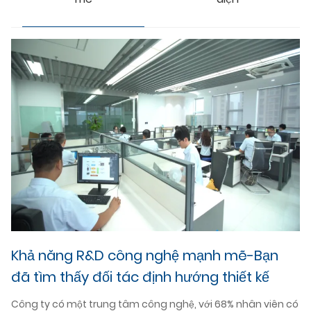
H
Cô
đư
lư
sắ
Đư
cá
ch
Khả năng R&D công nghệ mạnh mẽ-Bạn
đã tìm thấy đối tác định hướng thiết kế
Công ty có một trung tâm công nghệ, với 68% nhân viên có