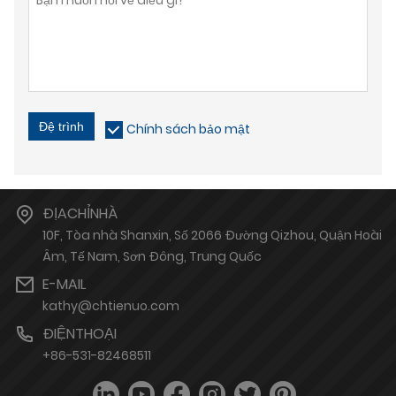
Đệ trình
Chính sách bảo mật
ĐỊACHỈNHÀ
10F, Tòa nhà Shanxin, Số 2066 Đường Qizhou, Quận Hoài
Âm, Tế Nam, Sơn Đông, Trung Quốc
E-MAIL
kathy@chtienuo.com
ĐIỆNTHOẠI
+86-531-82468511