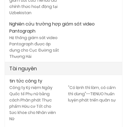
giám sát của Tienuo đã
chính thức hoạt động tại
Uzbekistan
Nghiên cứu trường hợp giám sát video
Pantograph
Hệ thống giám sát video
Pantograph được áp
dụng cho Cục Đường sắt
Thượng Hải
Tài nguyên
tin tức công ty
Công ty Kỷ niệm Ngày
"Có lệnh thì làm, có cấm
Quốc tế Phụ nữ bằng
thì dừng"--TIENUO huấn
cách Phân phát Thực
luyện phát triển quân sự
phẩm Hữu cơ Tốt cho
Sức khỏe cho Nhân viên
Nữ