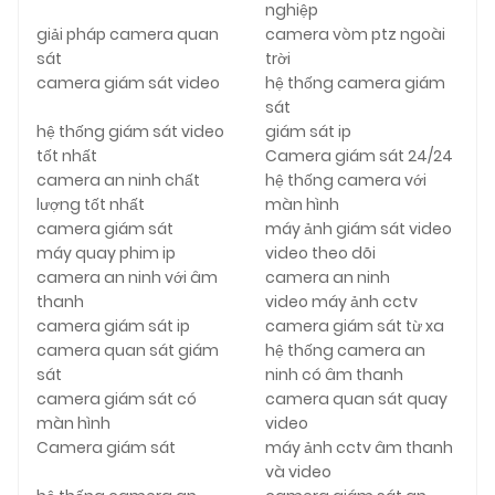
nghiệp
giải pháp camera quan
camera vòm ptz ngoài
sát
trời
camera giám sát video
hệ thống camera giám
sát
hệ thống giám sát video
giám sát ip
tốt nhất
Camera giám sát 24/24
camera an ninh chất
hệ thống camera với
lượng tốt nhất
màn hình
camera giám sát
máy ảnh giám sát video
máy quay phim ip
video theo dõi
camera an ninh với âm
camera an ninh
thanh
video máy ảnh cctv
camera giám sát ip
camera giám sát từ xa
camera quan sát giám
hệ thống camera an
sát
ninh có âm thanh
camera giám sát có
camera quan sát quay
màn hình
video
Camera giám sát
máy ảnh cctv âm thanh
và video