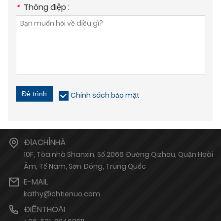
*
Thông điệp :
Đệ trình
Chính sách bảo mật
ĐỊACHỈNHÀ
10F, Tòa nhà Shanxin, Số 2066 Đường Qizhou, Quận Hoài
Âm, Tế Nam, Sơn Đông, Trung Quốc
E-MAIL
kathy@chtienuo.com
ĐIỆNTHOẠI