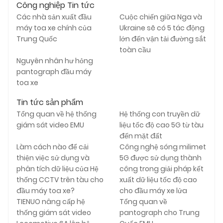
Công nghiệp Tin tức
Các nhà sản xuất đầu
Cuộc chiến giữa Nga và
máy toa xe chính của
Ukraine sẽ có 5 tác động
Trung Quốc
lớn đến vận tải đường sắt
toàn cầu
Nguyên nhân hư hỏng
pantograph đầu máy
toa xe
Tin tức sản phẩm
Tổng quan về hệ thống
Hệ thống con truyền dữ
giám sát video EMU
liệu tốc độ cao 5G từ tàu
đến mặt đất
Làm cách nào để cải
Công nghệ sóng milimet
thiện việc sử dụng và
5G được sử dụng thành
phân tích dữ liệu của Hệ
công trong giải pháp kết
thống CCTV trên tàu cho
xuất dữ liệu tốc độ cao
đầu máy toa xe?
cho đầu máy xe lửa
TIENUO nâng cấp hệ
Tổng quan về
thống giám sát video
pantograph cho Trung