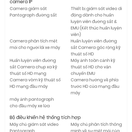
camera IP
Camera giám sát
Thiết bị giám sát video di
Pantograph đường sắt
động dành cho huấn
luyện viên đường sắt &
EMU (Kết thúc huấn luyện
viên)
Camera phân tích mệt
Huấn luyện viên đường
mỏi cho người lái xe máy
sắt Camera góc rộng kỹ
thuật số HD
Huấn luyện viên đường
Máy ảnh toàn cảnh kỹ
sắt Camera chụp xa kỹ
thuật số HD cho vận
thuật số HD mạng
chuyển EMU
Camera vòm kỹ thuật số
Camera hướng về phía
HD mạng đầu máy
trước HD của mạng đầu
máy
máy ảnh pantograph
cho đầu máy xe lửa
Bộ điều khiển hệ thống tích hợp
Máy chủ giám sát video
Máy chủ phân tích thông
Pantograph
minh về sự mệt mỏi của