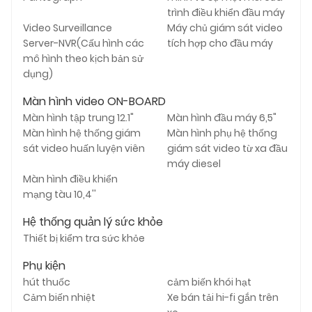
trình điều khiển đầu máy
Video Surveillance
Máy chủ giám sát video
Server-NVR(Cấu hình các
tích hợp cho đầu máy
mô hình theo kịch bản sử
dụng)
Màn hình video ON-BOARD
Màn hình tập trung 12.1"
Màn hình đầu máy 6,5"
Màn hình hệ thống giám
Màn hình phụ hệ thống
sát video huấn luyện viên
giám sát video từ xa đầu
máy diesel
Màn hình điều khiển
mạng tàu 10,4''
Hệ thống quản lý sức khỏe
Thiết bị kiểm tra sức khỏe
Phụ kiện
hút thuốc
cảm biến khói hạt
Cảm biến nhiệt
Xe bán tải hi-fi gắn trên