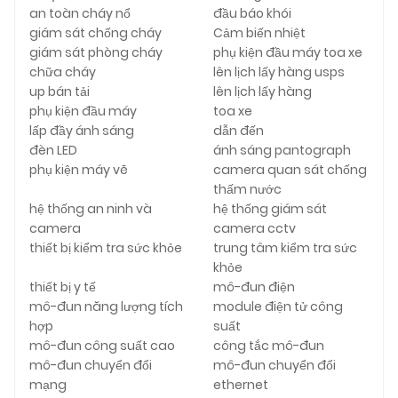
an toàn cháy nổ
đầu báo khói
giám sát chống cháy
Cảm biến nhiệt
giám sát phòng cháy
phụ kiện đầu máy toa xe
chữa cháy
lên lịch lấy hàng usps
up bán tải
lên lịch lấy hàng
phụ kiện đầu máy
toa xe
lấp đầy ánh sáng
dẫn đến
đèn LED
ánh sáng pantograph
phụ kiện máy vẽ
camera quan sát chống
thấm nước
hệ thống an ninh và
hệ thống giám sát
camera
camera cctv
thiết bị kiểm tra sức khỏe
trung tâm kiểm tra sức
khỏe
thiết bị y tế
mô-đun điện
mô-đun năng lượng tích
module điện tử công
hợp
suất
mô-đun công suất cao
công tắc mô-đun
mô-đun chuyển đổi
mô-đun chuyển đổi
mạng
ethernet