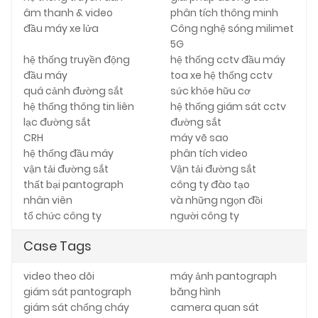
âm thanh & video
phân tích thông minh
đầu máy xe lửa
Công nghệ sóng milimet
5G
hệ thống truyền động
hệ thống cctv đầu máy
đầu máy
toa xe hệ thống cctv
quá cảnh đường sắt
sức khỏe hữu cơ
hệ thống thông tin liên
hệ thống giám sát cctv
lạc đường sắt
đường sắt
CRH
máy vẽ sao
hệ thống đầu máy
phân tích video
vận tải đường sắt
Vận tải đường sắt
thất bại pantograph
công ty đào tạo
nhân viên
và những ngọn đồi
tổ chức công ty
người công ty
Case Tags
video theo dõi
máy ảnh pantograph
giám sát pantograph
băng hình
giám sát chống cháy
camera quan sát