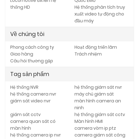
Locomotive 6A lên hệ
Quốc EMU
thống HD
Hệ thống phân tích truy
xuất video tự động cho
đầu máy
Về chúng tôi
Phong cách công ty
Hoạt động triển lãm
Giao hàng
Trách nhiệm
Câu hỏi thường gặp
Tag sản phẩm
Hệ thống NVR
hệ thống giám sát nvr
hệ thống camera nvr
máy chủ giám sát
giám sát video nvr
màn hình camera an
ninh
giám sát cctv
hệ thống giám sát cctv
camera quan sát có
Màn hình HMI
màn hình
camera vòm ip ptz
hệ thống camera ip nvr
camera giám sát công