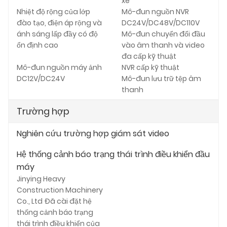
xe
Nhiệt độ rộng của lớp
Mô-đun nguồn NVR
đào tạo, điện áp rộng và
DC24V/DC48V/DC110V
ánh sáng lấp đầy có độ
Mô-đun chuyển đổi đầu
ổn định cao
vào âm thanh và video
đa cấp kỹ thuật
Mô-đun nguồn máy ảnh
NVR cấp kỹ thuật
DC12V/DC24V
Mô-đun lưu trữ tệp âm
thanh
Trường hợp
Nghiên cứu trường hợp giám sát video
Hệ thống cảnh báo trạng thái trình điều khiển đầu
máy
Jinying Heavy
Construction Machinery
Co., Ltd Đã cài đặt hệ
thống cảnh báo trạng
thái trình điều khiển của