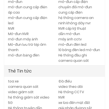
mô-đun
mô-đun cấp điện
mô-đun cung cấp điện
chuyển đổi mô-đun
áp cao
cung cấp điện
mô-đun cung cấp điện
hệ thống camera an
led
ninh không dây nvr
NVR
NVR cấp kỹ thuật
Mô-đun NVR
dẫn mô-đun
mô-đun máy ảnh
máy ảnh cctv
Mô-đun lưu trữ tệp âm
mô-đun đèn led
thanh
10 bóng đèn led mô-đun
mô-đun bảng đèn
Hệ thống đầu ghi
camera quan sát
Thẻ Tin tức
toa xe
Đà điểu
camera quan sát
video theo dõi
video giám sát
Hệ thống CCTV
hệ thống giám sát video
NVR
5G
xe lửa đến mặt đất
Hệ thống truyền dẫn
giải pháp đường sắt