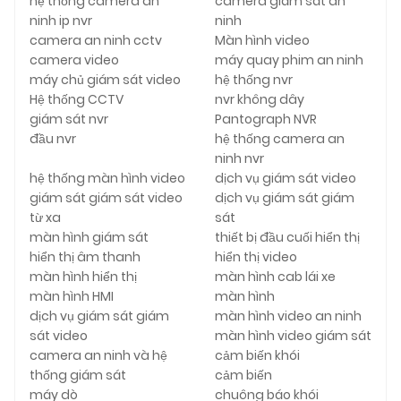
hệ thống camera an
camera giám sát an
ninh ip nvr
ninh
camera an ninh cctv
Màn hình video
camera video
máy quay phim an ninh
máy chủ giám sát video
hệ thống nvr
Hệ thống CCTV
nvr không dây
giám sát nvr
Pantograph NVR
đầu nvr
hệ thống camera an
ninh nvr
hệ thống màn hình video
dịch vụ giám sát video
giám sát giám sát video
dịch vụ giám sát giám
từ xa
sát
màn hình giám sát
thiết bị đầu cuối hiển thị
hiển thị âm thanh
hiển thị video
màn hình hiển thị
màn hình cab lái xe
màn hình HMI
màn hình
dịch vụ giám sát giám
màn hình video an ninh
sát video
màn hình video giám sát
camera an ninh và hệ
cảm biến khói
thống giám sát
cảm biến
máy dò
chuông báo khói