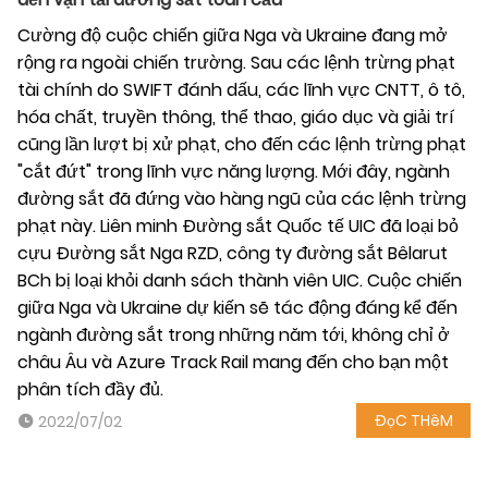
Cường độ cuộc chiến giữa Nga và Ukraine đang mở
rộng ra ngoài chiến trường. Sau các lệnh trừng phạt
tài chính do SWIFT đánh dấu, các lĩnh vực CNTT, ô tô,
hóa chất, truyền thông, thể thao, giáo dục và giải trí
cũng lần lượt bị xử phạt, cho đến các lệnh trừng phạt
"cắt đứt" trong lĩnh vực năng lượng. Mới đây, ngành
đường sắt đã đứng vào hàng ngũ của các lệnh trừng
phạt này. Liên minh Đường sắt Quốc tế UIC đã loại bỏ
cựu Đường sắt Nga RZD, công ty đường sắt Bêlarut
BCh bị loại khỏi danh sách thành viên UIC. Cuộc chiến
giữa Nga và Ukraine dự kiến ​​sẽ tác động đáng kể đến
ngành đường sắt trong những năm tới, không chỉ ở
châu Âu và Azure Track Rail mang đến cho bạn một
phân tích đầy đủ.
ĐọC THêM
2022/07/02