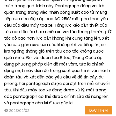
triển trong quá trình này. Pantograph đóng vai trò
quan trọng trong việc nhận công suất cao từ mạng
tiếp xúc cho điện áp cao AC 25kV một pha theo yêu
cầu của đầu máy toa xe. Tổng lực kéo cần thiết của
tàu cao tốc lớn hơn nhiều so với tàu thông thường. Ở
tốc độ cao hơn, lực cản không khí cũng tăng lên. Xét
yêu cầu giảm sức cản của không khí và tiếng ồn, số
lượng ống thông gió trên tàu cao tốc không được
quá nhiều. Đối với đoàn tàu 8 toa, Trung Quốc áp
dụng phương pháp điện đồ một vòm, tức là chỉ sử
dụng một máy điện đồ trong suốt quá trình vận hành
đoàn tàu và xét đến các yêu cầu về độ tin cậy, dự
phòng. hai pantograph được cài đặt trên mỗi chuyến
tàu. Khi đầu máy toa xe đang được xử lý, một trong
các pantograph có thể được chỉnh sửa để nâng lên
và pantograph còn lại được gấp lại.
ĐọC THêM
2023/02/02