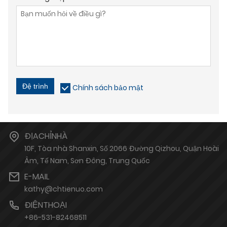
Đệ trình
Chính sách bảo mật
ĐỊACHỈNHÀ
10F, Tòa nhà Shanxin, Số 2066 Đường Qizhou, Quận Hoài
Âm, Tế Nam, Sơn Đông, Trung Quốc
E-MAIL
kathy@chtienuo.com
ĐIỆNTHOẠI
+86-531-82468511