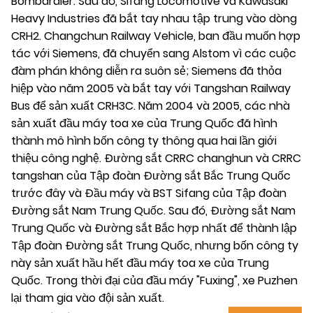
Bombardier. Sau đó, Sifang Locomotive và Kawasaki
Heavy Industries đã bắt tay nhau tập trung vào dòng
CRH2. Changchun Railway Vehicle, ban đầu muốn hợp
tác với Siemens, đã chuyển sang Alstom vì các cuộc
đàm phán không diễn ra suôn sẻ; Siemens đã thỏa
hiệp vào năm 2005 và bắt tay với Tangshan Railway
Bus để sản xuất CRH3C. Năm 2004 và 2005, các nhà
sản xuất đầu máy toa xe của Trung Quốc đã hình
thành mô hình bốn công ty thông qua hai lần giới
thiệu công nghệ. Đường sắt CRRC changhun và CRRC
tangshan của Tập đoàn Đường sắt Bắc Trung Quốc
trước đây và Đầu máy và BST Sifang của Tập đoàn
Đường sắt Nam Trung Quốc. Sau đó, Đường sắt Nam
Trung Quốc và Đường sắt Bắc hợp nhất để thành lập
Tập đoàn Đường sắt Trung Quốc, nhưng bốn công ty
này sản xuất hầu hết đầu máy toa xe của Trung
Quốc. Trong thời đại của đầu máy "Fuxing", xe Puzhen
lại tham gia vào đội sản xuất.