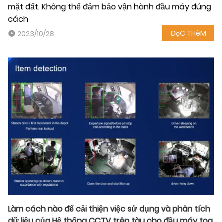
mặt đất. Không thể đảm bảo vận hành đầu máy đúng
cách
ĐọC THêM
2023/10/28
Làm cách nào để cải thiện việc sử dụng và phân tích
dữ liệu của Hệ thống CCTV trên tàu cho đầu máy toa