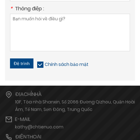
*
Thông điệp :
Đệ trình
Chính sách bảo mật
ĐỊACHỈNHÀ
10F, Tòa nhà Shanxin, Số 2066 Đường Qizhou, Quận Hoài
Âm, Tế Nam, Sơn Đông, Trung Quốc
E-MAIL
kathy@chtienuo.com
ĐIỆNTHOẠI