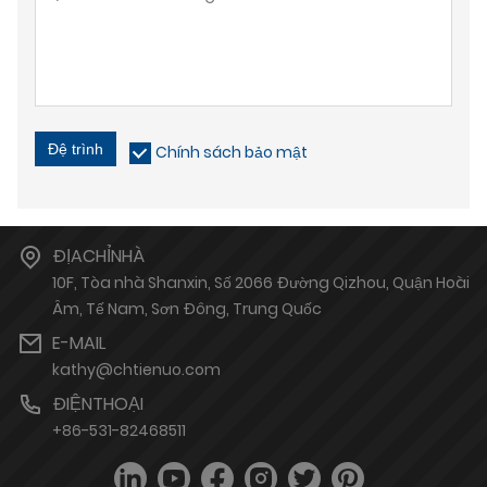
Đệ trình
Chính sách bảo mật
ĐỊACHỈNHÀ
10F, Tòa nhà Shanxin, Số 2066 Đường Qizhou, Quận Hoài
Âm, Tế Nam, Sơn Đông, Trung Quốc
E-MAIL
kathy@chtienuo.com
ĐIỆNTHOẠI
+86-531-82468511