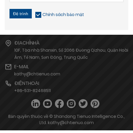
Đệ trình
Chính sách bảo mật
ĐỊACHỈNHÀ
10F, Tòa nhà Shanxin, Số 2066 Đường Qizhou, Quận Hoài
Âm, Tế Nam, Sơn Đông, Trung Quốc
E-MAIL
kathy@chtienuo.com
ĐIỆNTHOẠI
+86-531-82468511
Bản quyền thuộc về © Shandong Tienuo Intelligence Co.,
Ltd. kathy@chtienuo.com