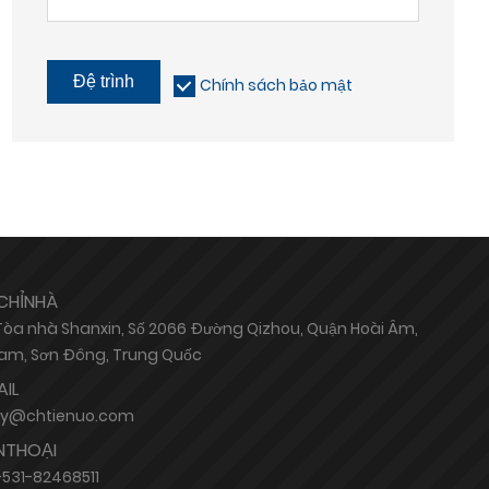
Đệ trình
Chính sách bảo mật
CHỈNHÀ
 Tòa nhà Shanxin, Số 2066 Đường Qizhou, Quận Hoài Âm,
am, Sơn Đông, Trung Quốc
AIL
hy@chtienuo.com
NTHOẠI
531-82468511