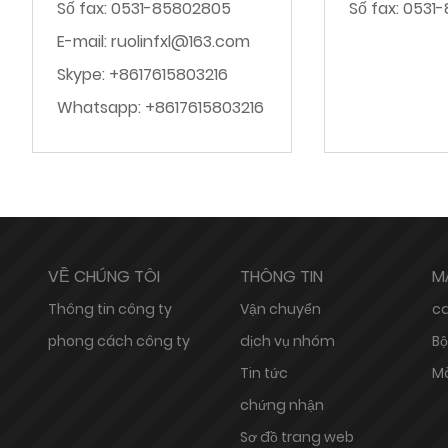
Số fax: 0531-85802805
Số fax: 0531
E-mail: ruolinfxl@163.com
Skype: +8617615803216
Whatsapp: +8617615803216
VỀ CHÚNG TÔI
THÔNG TIN
M
Thông tin công ty
Vận chuyển
ca
phong cách công ty
dịch vụ nhóm
Bộ
Tin tức
Mà
chứng nhận
Sơ đồ trang web