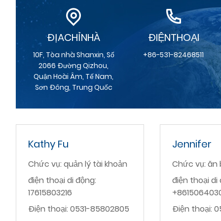
ĐỊACHỈNHÀ
ĐIỆNTHOẠI
10F, Tòa nhà Shanxin, Số
+86-531-82468511
2066 Đường Qizhou,
Quận Hoài Âm, Tế Nam,
Sơn Đông, Trung Quốc
Kathy Fu
Jennifer
Chức vụ: quản lý tài khoản
Chức vụ: ăn
điện thoại di động:
điện thoại di
17615803216
+861506403
Điện thoại: 0531-85802805
Điện thoại: 