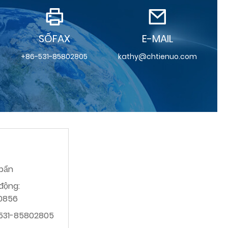
SỐFAX
E-MAIL
+86-531-85802805
kathy@chtienuo.com
 bẩn
 động:
0856
0531-85802805