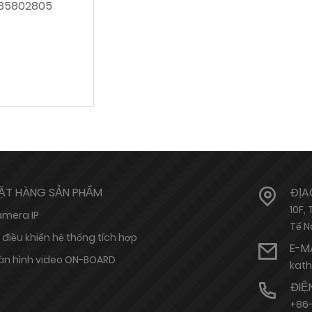
-85802805
ẶT HÀNG SẢN PHẨM
ĐỊA
10F,
mera IP
Tế N
 điều khiển hệ thống tích hợp
E-M
n hình video ON-BOARD
kat
ĐIỆ
+86-