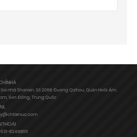
CHỈNHÀ
 Tòa nhà Shanxin, Số 2066 Đường Qizhou, Quận Hoài Âm,
am, Sơn Đông, Trung Quốc
AIL
hy@chtienuo.com
NTHOẠI
531-82468511