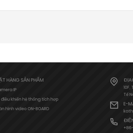
ẶT HÀNG SẢN PHẨM
ĐỊA
10F,
mera IP
Tế N
 điều khiển hệ thống tích hợp
E-M
n hình video ON-BOARD
kat
ĐIỆ
+86-