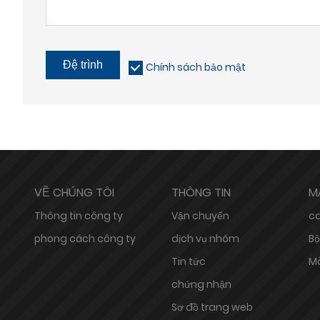
Đệ trình
Chính sách bảo mật
VỀ CHÚNG TÔI
THÔNG TIN
M
Thông tin công ty
Vận chuyển
ca
phong cách công ty
dịch vụ nhóm
Bộ
Tin tức
Mà
chứng nhận
Sơ đồ trang web