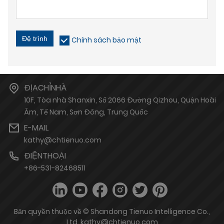
Đệ trình
Chính sách bảo mật
ĐỊACHỈNHÀ
10F, Tòa nhà Shanxin, Số 2066 Đường Qizhou, Quận Hoài
Âm, Tế Nam, Sơn Đông, Trung Quốc
E-MAIL
kathy@chtienuo.com
ĐIỆNTHOẠI
+86-531-82468511
Bản quyền thuộc về © Shandong Tienuo Intelligence Co.,
Ltd. kathy@chtienuo.com