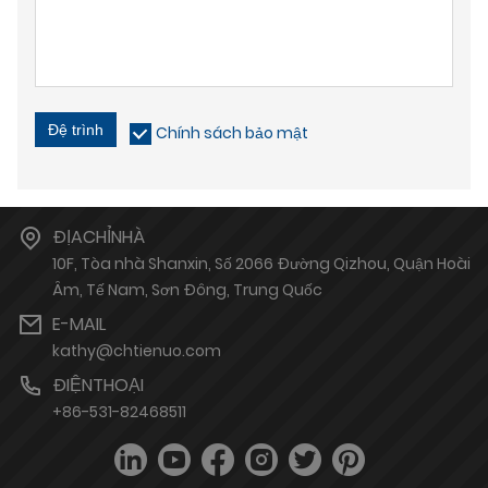
Đệ trình
Chính sách bảo mật
ĐỊACHỈNHÀ
10F, Tòa nhà Shanxin, Số 2066 Đường Qizhou, Quận Hoài
Âm, Tế Nam, Sơn Đông, Trung Quốc
E-MAIL
kathy@chtienuo.com
ĐIỆNTHOẠI
+86-531-82468511