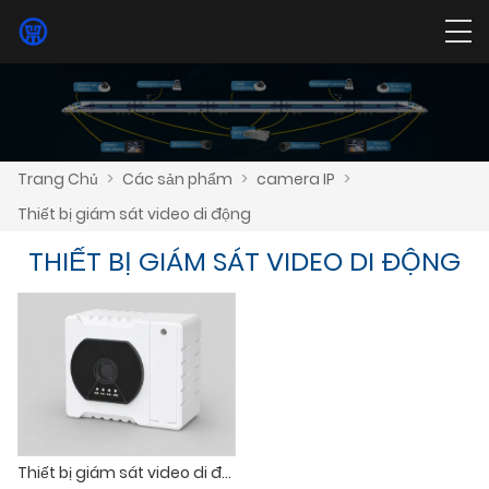
Trang Chủ
>
Các sản phẩm
>
camera IP
>
Thiết bị giám sát video di động
THIẾT BỊ GIÁM SÁT VIDEO DI ĐỘNG
Thiết bị giám sát video di động dành cho huấn luyện viên đường sắt & EMU (Kết thúc huấn luyện viên)