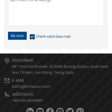
Đệ trình
Chính sách bảo mật
ĐỊACHỈNHÀ
10F, Tòa nhà Shanxin, Số 2066 Đường Qizhou, Quận Hoài
Âm, Tế Nam, Sơn Đông, Trung Quốc
E-MAIL
kathy@chtienuo.com
ĐIỆNTHOẠI
+86-531-82468511