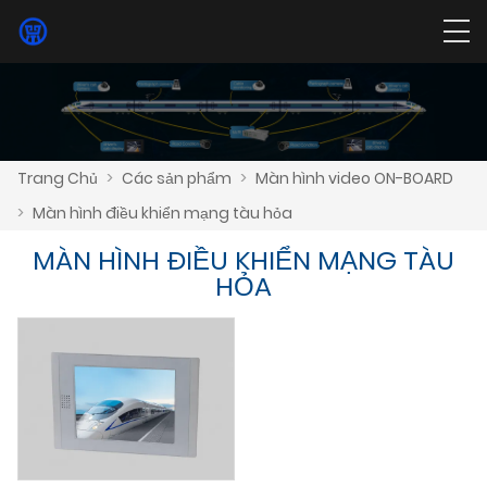
Trang Chủ
>
Các sản phẩm
>
Màn hình video ON-BOARD
>
Màn hình điều khiển mạng tàu hỏa
MÀN HÌNH ĐIỀU KHIỂN MẠNG TÀU
HỎA