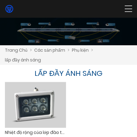
Trang Chủ
>
Các sản phẩm
>
Phụ kiện
>
lấp đầy ánh sáng
LẤP ĐẦY ÁNH SÁNG
Nhiệt độ rộng của lớp đào tạo, điện áp rộng và ánh sáng lấp đầy có độ ổn định cao