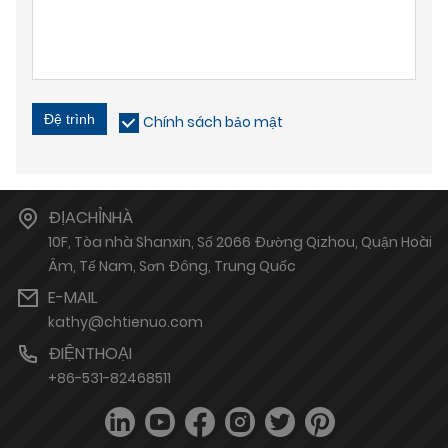
Đệ trình
Chính sách bảo mật
ĐỊACHỈNHÀ
10F, Tòa nhà Shanxin, Số 2066 Đường Qizhou, Quận Hoài
Âm, Tế Nam, Sơn Đông, Trung Quốc
E-MAIL
kathy@chtienuo.com
ĐIỆNTHOẠI
+86-531-82468511