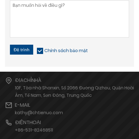
Đệ trình
Chính sách bảo mật
ĐỊACHỈNHÀ
10F, Tòa nhà Shanxin, Số 2066 Đường Qizhou, Quận Hoài
Âm, Tế Nam, Sơn Đông, Trung Quốc
E-MAIL
kathy@chtienuo.com
ĐIỆNTHOẠI
+86-531-82468511