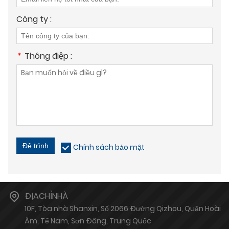
Công ty :
*
Thông điệp :
Đệ trình
Chính sách bảo mật
ĐỊACHỈNHÀ
10F, Tòa nhà Shanxin, Số 2066 Đường Qizhou, Quận Hoài
Âm, Tế Nam, Sơn Đông, Trung Quốc